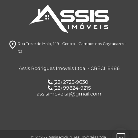
room
Rua Treze de Maio, 149
- Centro
- Campos dos Goytacazes
-
RJ
Assis Rodrigues Imóveis Ltda. - CRECI: 8486
(22) 2725-9630
(22) 99824-9215
assisimoveisrj@gmail.com
© 2026 - Assis Rodrigues Imóveis Ltda.