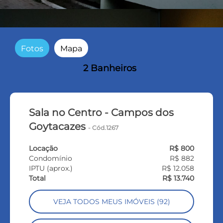
Fotos
Mapa
2 Banheiros
Sala no Centro - Campos dos
Goytacazes
- Cód.1267
Locação
R$ 800
Condomínio
R$ 882
IPTU (aprox.)
R$ 12.058
Total
R$ 13.740
VEJA TODOS MEUS IMÓVEIS (92)