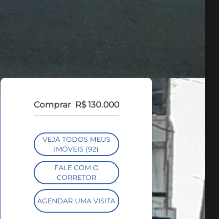
Comprar
R$ 130.000
VEJA TODOS MEUS
IMÓVEIS (92)
FALE COM O
CORRETOR
AGENDAR UMA VISITA