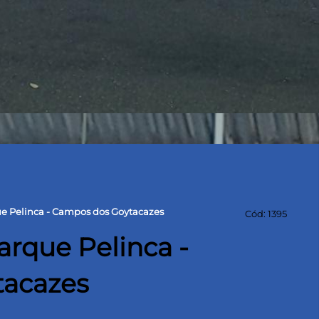
e Pelinca - Campos dos Goytacazes
Cód: 1395
arque Pelinca -
tacazes