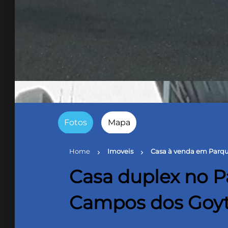
Fotos
Mapa
Home
Imoveis
Casa à venda em Parqu
chevron_right
chevron_right
Casa duplex no P
Campos dos Goy