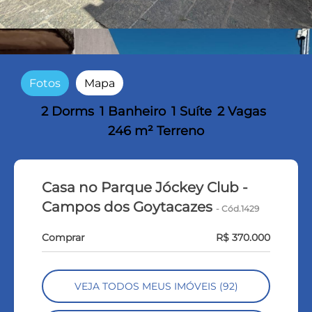
Fotos
Mapa
2 Dorms
1 Banheiro
1 Suíte
2 Vagas
246 m² Terreno
Casa no Parque Jóckey Club -
Campos dos Goytacazes
- Cód.1429
Comprar
R$ 370.000
VEJA TODOS MEUS IMÓVEIS (92)