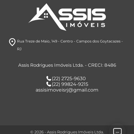
room
Rua Treze de Maio, 149
- Centro
- Campos dos Goytacazes
-
RJ
Assis Rodrigues Imóveis Ltda. - CRECI: 8486
(22) 2725-9630
(22) 99824-9215
assisimoveisrj@gmail.com
© 2026 - Assis Rodrigues Imóveis Ltda.