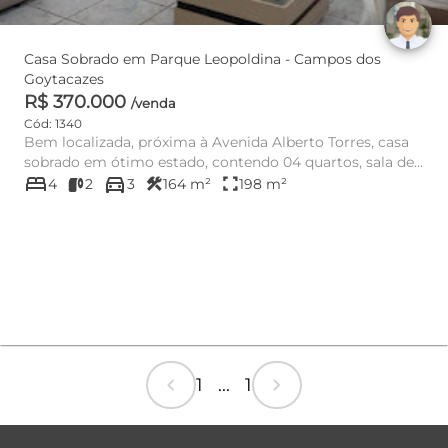
Casa Sobrado em Parque Leopoldina - Campos dos
Goytacazes
R$ 370.000
/venda
Cód: 1340
Bem localizada, próxima à Avenida Alberto Torres, casa
sobrado em ótimo estado, contendo 04 quartos, sala de
bed
directions_car
estar e jan...
construction
fullscreen
4
2
3
164 m²
198 m²
chevron_left
chevron_right
1 ... 1