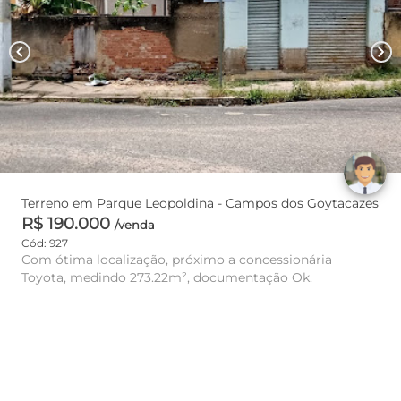
chevron_left
chevron_right
Terreno em Parque Leopoldina - Campos dos Goytacazes
R$ 190.000
/venda
Cód: 927
Com ótima localização, próximo a concessionária
Toyota, medindo 273.22m², documentação Ok.