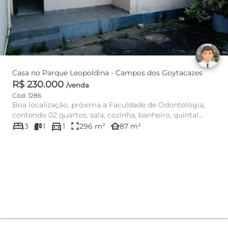
Casa no Parque Leopoldina - Campos dos Goytacazes
R$ 230.000
/venda
Cód: 1286
Boa localização, próxima a Faculdade de Odontologia,
contendo 02 quartos, sala, cozinha, banheiro, quintal
bed
directions_car
amplo e garag...
fullscreen
other_houses
3
1
1
296 m²
87 m²