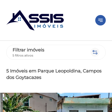
notes
Filtrar imóveis
page_info
5 filtros ativos
5 Imóveis
em Parque Leopoldina
, Campos
dos Goytacazes