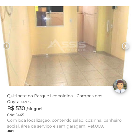
chevron_left
chevron_right
Quitinete no Parque Leopoldina - Campos dos
Goytacazes
R$ 530
/aluguel
Cód: 1445
Com boa localização, contendo salão, cozinha, banheiro
social, área de serviço e sem garagem. Ref.009.
1