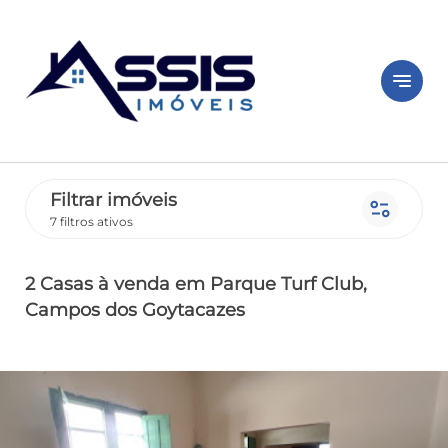
notes
Filtrar imóveis
page_info
7 filtros ativos
2 Casas
à venda
em Parque Turf Club
,
Campos dos Goytacazes