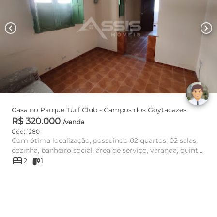
chevron_left
chevron_right
Casa no Parque Turf Club - Campos dos Goytacazes
R$ 320.000
/venda
Cód: 1280
Com ótima localização, possuindo 02 quartos, 02 salas,
cozinha, banheiro social, área de serviço, varanda, quintal
bed
amplo...
2
1