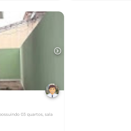
chevron_right
ossuindo 03 quartos, sala