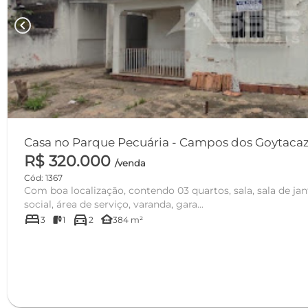
chevron_left
Casa no Parque Pecuária - Campos dos Goyta
R$ 320.000
/venda
Cód: 1367
Com boa localização, contendo 03 quartos, sala, sala de jan
social, área de serviço, varanda, gara...
bed
directions_car
other_houses
3
1
2
384 m²