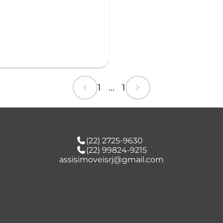
chevron_left
chevron_right
1 ... 1
(22) 2725-9630
(22) 99824-9215
assisimoveisrj@gmail.com