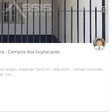
chevron_right
Casa no Parque Pecuária - Campos dos Goytacazes
eno amplo, medindo 12x42.20 = 506.40m²., imóvel contendo
r, coz...