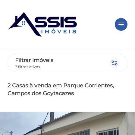
notes
Filtrar imóveis
page_info
7 filtros ativos
2 Casas
à venda
em Parque Corrientes
,
Campos dos Goytacazes