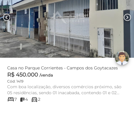
chevron_left
chevron_right
Casa no Parque Corrientes - Campos dos Goytacazes
R$ 450.000
/venda
Cód: 1419
Com boa localização, diversos comércios próximo, são
05 residências, sendo 01 inacabada, contendo 01 e 02
bed
directions_car
quartos cada i...
7
4
2