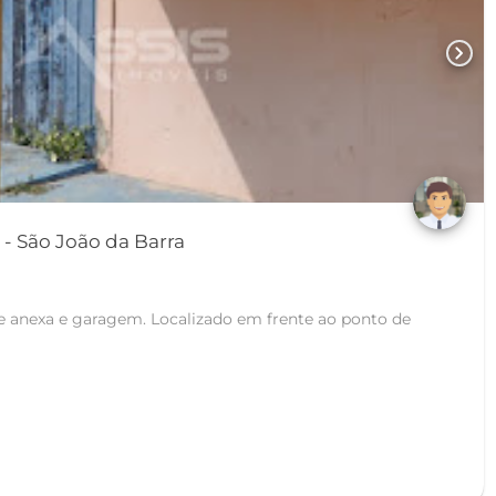
chevron_right
Loja em Chapéu do Sol - São João da Barra
te anexa e garagem. Localizado em frente ao ponto de