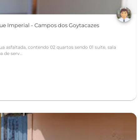
Casa no térreo no Parque Imperial - Campos dos Goytacazes
ua asfaltada, contendo 02 quartos sendo 01 suíte, sala
a de serv...