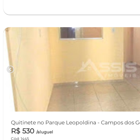
chevron_left
Quitinete no Parque Leopoldina -
R$ 530
/aluguel
Cód: 1445