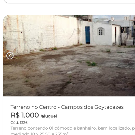
chevron_left
Terreno no Centro - Campos dos Goytacazes
R$ 1.000
/aluguel
Cód: 1326
Terreno contendo 01 cômodo e banheiro, bem localizado, p
medindo 10 x 25.50 = 255m².