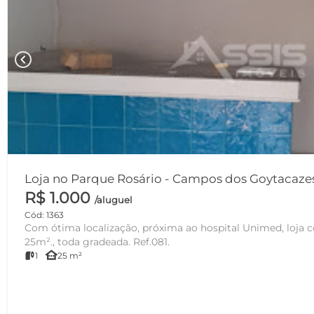
chevron_left
Loja no Parque Rosário - Campos dos Goytacaz
R$ 1.000
/aluguel
Cód: 1363
Com ótima localização, próxima ao hospital Unimed, loja
25m²., toda gradeada. Ref.081.
other_houses
1
25 m²