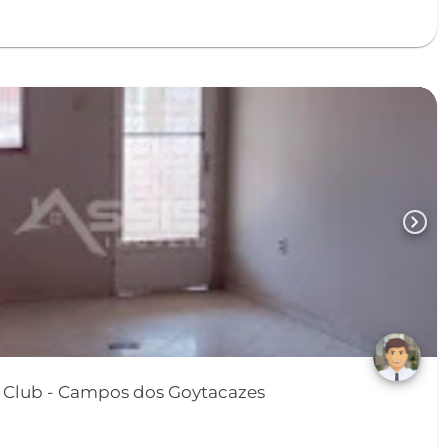
chevron_right
Casa no Parque Jóquei Club - Campos dos Goytacazes