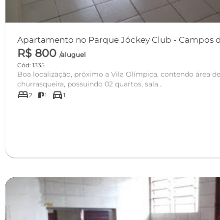
Apartamento no Parque J
R$ 800
/aluguel
Cód: 1335
Boa localização, próximo a Vila Olímpica, contendo área de
churrasqueira, possuindo 02 quartos, sala...
bed
directions_car
2
1
1