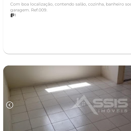
Com boa localização, contendo salão, cozinha, banheiro soc
garagem. Ref.009.
1
chevron_left