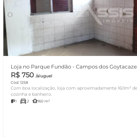
chevron_left
Loja no Parque Fundão - Campos dos Goytacaz
R$ 750
/aluguel
Cód: 1258
Com boa localização, loja com aproximadamente 160m² de
cozinha e banheiro.
directions_car
other_houses
1
2
160 m²