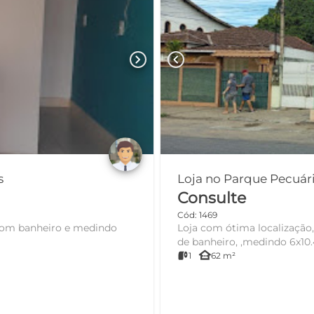
chevron_right
chevron_left
es
Consulte
Cód: 1469
 com banheiro e medindo
Loja com ótima localização
de banheiro, ,medindo 6x10.
other_houses
1
62 m²