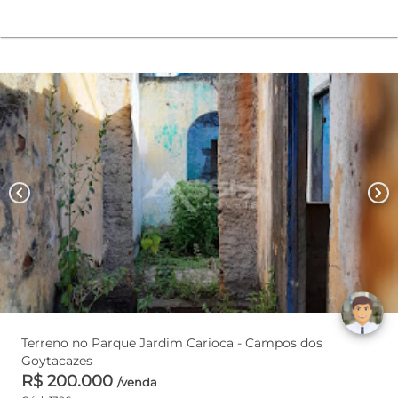
chevron_left
chevron_right
Terreno no Parque Jardim Carioca - Campos dos
Goytacazes
R$ 200.000
/venda