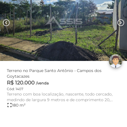
chevron_left
chevron_right
Terreno no Parque Santo Antônio - Campos dos
Goytacazes
R$ 120.000
/venda
Cód: 1407
Terreno com boa localização, nascente, todo cercado,
medindo de largura 9 metros e de comprimento 20,
fullscreen
180 m²
totalizando 180m²....