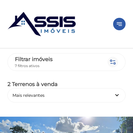
notes
Filtrar imóveis
page_info
7 filtros ativos
2 Terrenos
à venda
keyboard_arrow_down
Mais relevantes