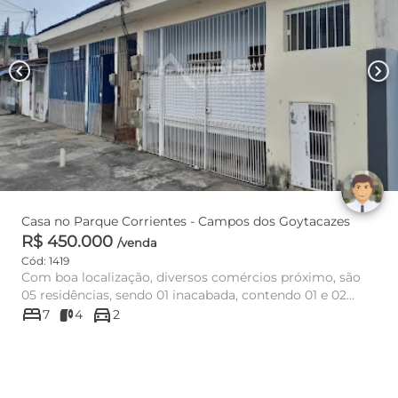
chevron_left
chevron_right
Casa no Parque Corrientes - Campos dos Goytacazes
R$ 450.000
/venda
Cód: 1419
Com boa localização, diversos comércios próximo, são
05 residências, sendo 01 inacabada, contendo 01 e 02
bed
directions_car
quartos cada i...
7
4
2