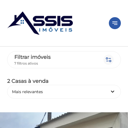
notes
Filtrar imóveis
page_info
7 filtros ativos
2 Casas
à venda
keyboard_arrow_down
Mais relevantes